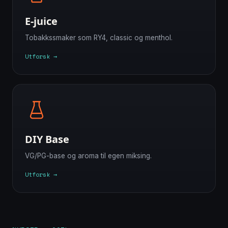
E-juice
Tobakkssmaker som RY4, classic og menthol.
Utforsk →
DIY Base
VG/PG-base og aroma til egen miksing.
Utforsk →