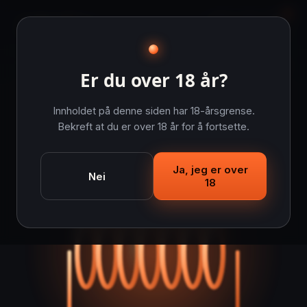
0
ecigge
no
E-SIGARETT
POD SYSTEM
COIL FOR E-SIGARETT
Er du over 18 år?
Innholdet på denne siden har 18-årsgrense.
Bekreft at du er over 18 år for å fortsette.
Ja, jeg er over
Nei
18