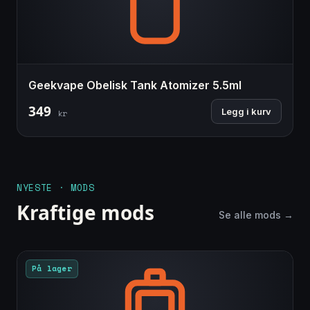
Geekvape Obelisk Tank Atomizer 5.5ml
349
Legg i kurv
kr
NYESTE · MODS
Kraftige mods
Se alle mods →
På lager