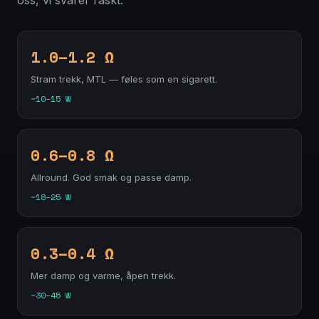
1.0–1.2 Ω
Stram trekk, MTL — føles som en sigarett.
~10–15 W
0.6–0.8 Ω
Allround. God smak og passe damp.
~18–25 W
0.3–0.4 Ω
Mer damp og varme, åpen trekk.
~30–45 W