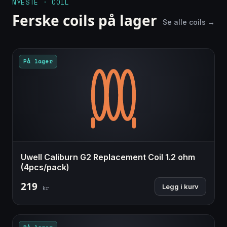
NYESTE · COIL
Ferske coils på lager
Se alle coils →
På lager
Uwell Caliburn G2 Replacement Coil 1.2 ohm
(4pcs/pack)
219
Legg i kurv
kr