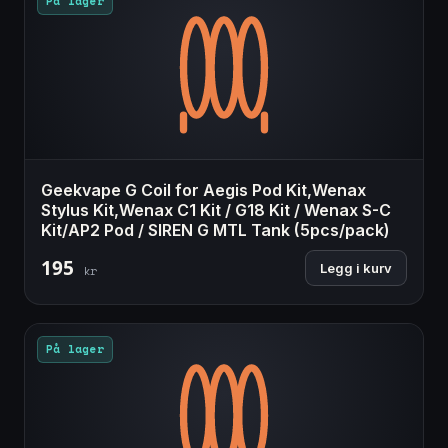
På lager
Geekvape G Coil for Aegis Pod Kit,Wenax
Stylus Kit,Wenax C1 Kit / G18 Kit / Wenax S-C
Kit/AP2 Pod / SIREN G MTL Tank (5pcs/pack)
195
Legg i kurv
kr
På lager