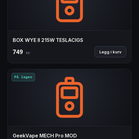
BOX WYE II 215W TESLACIGS
749
Legg i kurv
kr
På lager
GeekVape MECH Pro MOD