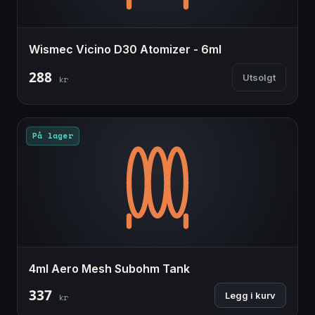
Wismec Vicino D30 Atomizer - 6ml
288
Utsolgt
kr
På lager
4ml Aero Mesh Subohm Tank
337
Legg i kurv
kr