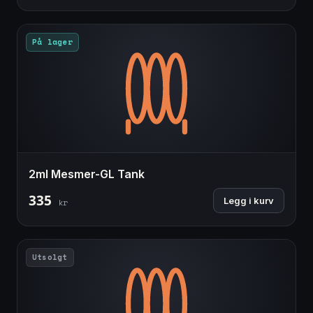
På lager
2ml Mesmer-GL Tank
335
Legg i kurv
kr
Utsolgt