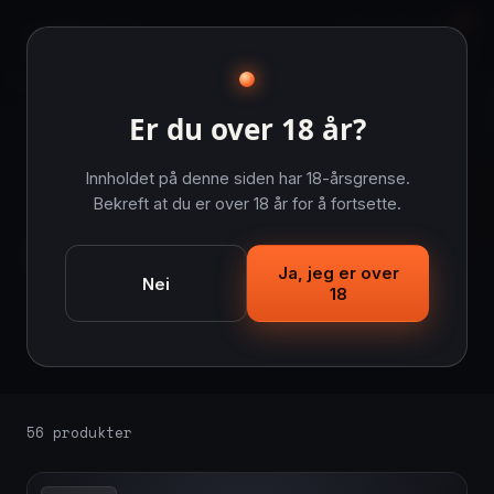
0
ecigge
no
E-SIGARETT
POD SYSTEM
COIL FOR E-SIGARETT
Er du over 18 år?
Innholdet på denne siden har 18-årsgrense.
Bekreft at du er over 18 år for å fortsette.
Hjem
/
Tanker
Tanker
Ja, jeg er over
Nei
18
Tanker og clearomizere i alle størrelser — fra
stramme MTL-tanker til store sub-ohm tanker.
56 produkter