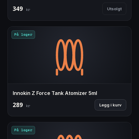
349
Utsolgt
kr
På lager
Innokin Z Force Tank Atomizer 5ml
289
Legg i kurv
kr
På lager