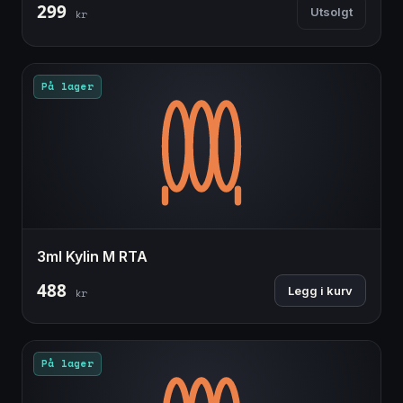
299
Utsolgt
kr
På lager
3ml Kylin M RTA
488
Legg i kurv
kr
På lager