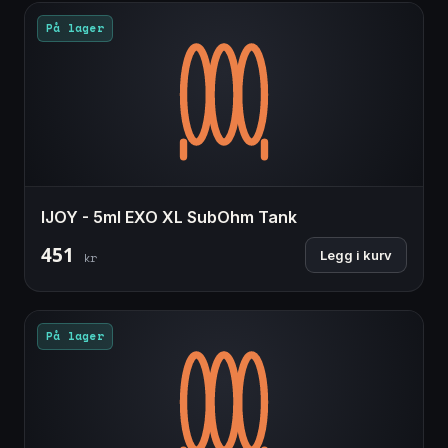
På lager
IJOY - 5ml EXO XL SubOhm Tank
451
Legg i kurv
kr
På lager